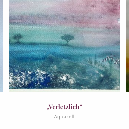
„Verletzlich“
Aquarell