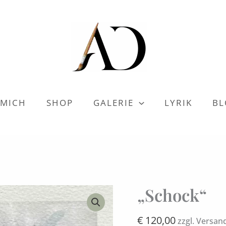
 MICH
SHOP
GALERIE
LYRIK
BL
„Schock“
"Schock"
Menge
€
120,00
zzgl. Versan