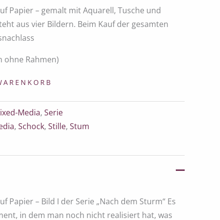
uf Papier – gemalt mit Aquarell, Tusche und
teht aus vier Bildern. Beim Kauf der gesamten
isnachlass
en ohne Rahmen)
 WARENKORB
ixed-Media
,
Serie
edia
,
Schock
,
Stille
,
Stum
f Papier – Bild I der Serie „Nach dem Sturm“ Es
ent, in dem man noch nicht realisiert hat, was