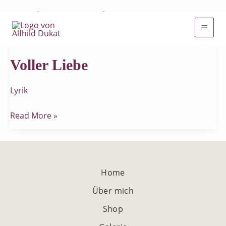
Geborgenheit
Zum
Inhalt
Voller
springen
Liebe
Voller Liebe
Lyrik
Read More »
Home
Über mich
Shop