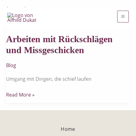
leicht
Zum
Inhalt
Arbeiten
springen
mit
Arbeiten mit Rückschlägen
Rückschlägen
und
und Missgeschicken
Missgeschicken
Blog
Umgang mit Dingen, die schief laufen
Read More »
Home