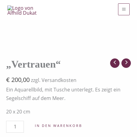
Zum
Inhalt
springen
"Vertrauen"
Menge
„Vertrauen“
€
200,00
zzgl. Versandkosten
Ein Aquarellbild, mit Tusche unterlegt. Es zeigt ein
Segelschiff auf dem Meer.
20 x 20 cm
IN DEN WARENKORB